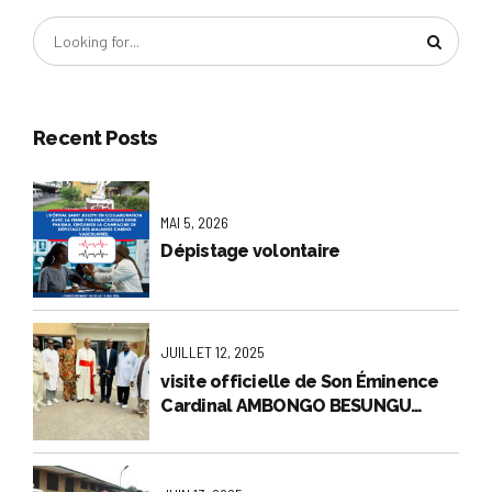
Recent Posts
MAI 5, 2026
Dépistage volontaire
JUILLET 12, 2025
visite officielle de Son Éminence
Cardinal AMBONGO BESUNGU
Fridolin,Archevêque Métropolitain
de Kinshasa à l’hôpital général de
Référence Saint Joseph.