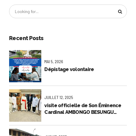
Recent Posts
MAI 5, 2026
Dépistage volontaire
JUILLET 12, 2025
visite officielle de Son Éminence
Cardinal AMBONGO BESUNGU
Fridolin,Archevêque Métropolitain
de Kinshasa à l’hôpital général de
Référence Saint Joseph.